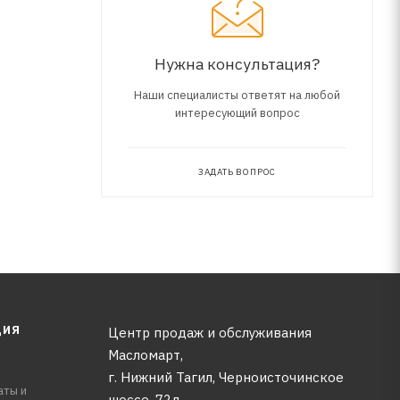
Нужна консультация?
Наши специалисты ответят на любой
интересующий вопрос
17 2012-,
ЗАДАТЬ ВОПРОС
ЦИЯ
Центр продаж и обслуживания
Масломарт,
г. Нижний Тагил, Черноисточинское
аты и
шоссе, 72д