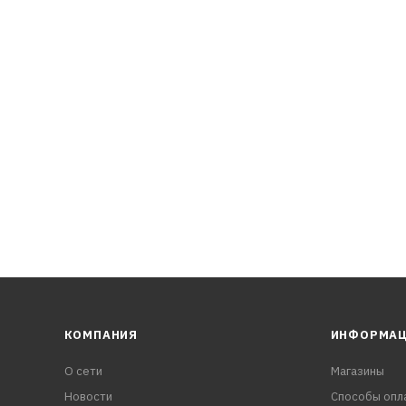
тирует максимальную защиту от износа.
ssan Altima L33 2013-, Nissan Teana L33 2013-, Nissan Sylphe B
КОМПАНИЯ
ИНФОРМА
О сети
Магазины
Новости
Способы опл