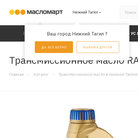
Нижний Тагил
КАТАЛОГ
Ваш город Нижний Тагил ?
АКЦИИ
УС
ДА, ВСЕ ВЕРНО
ВЫБРАТЬ ДРУГОЙ
Трансмиссионное масло RAV
—
—
Главная
Каталог
Трансмиссионное масло в Нижнем Тагиле