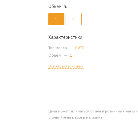
Объем, л.
1
4
Характеристики
Тип масла
—
CVTF
Объем
—
1
Все характеристики
Цена может отличаться от цен в розничных магаз
уточняйте на кассе в магазине