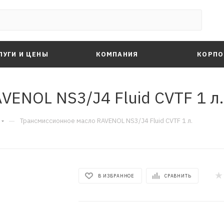
ЛУГИ И ЦЕНЫ
КОМПАНИЯ
КОРПО
ENOL NS3/J4 Fluid CVTF 1 л.
—
Трансмиссионное масло RAVENOL NS3/J4 Fluid CVTF 1 л.
В ИЗБРАННОЕ
СРАВНИТЬ