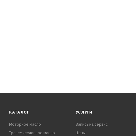
JF016E/JF017E. При любых режимах эксплуатации гаран
Окрашена в зеленый цвет.
Область применения:
Подходит для применения в вариаторах CVT:
Nissan Qashqai J11 2013-, Nissan Pathfinder R52 2013-, Ni
Nissan Tiida C12 2014
КАТАЛОГ
УСЛУГИ
Моторное масло
Запись на сервис
Трансмиссионное масло
Цены