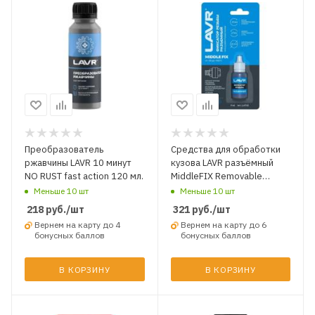
Преобразователь
Средства для обработки
ржавчины LAVR 10 минут
кузова LAVR разъёмный
NO RUST fast action 120 мл.
MiddleFIX Removable
thread locker 9 гр.
Меньше 10 шт
Меньше 10 шт
218
руб.
/шт
321
руб.
/шт
Вернем на карту до 4
Вернем на карту до 6
бонусных баллов
бонусных баллов
В КОРЗИНУ
В КОРЗИНУ