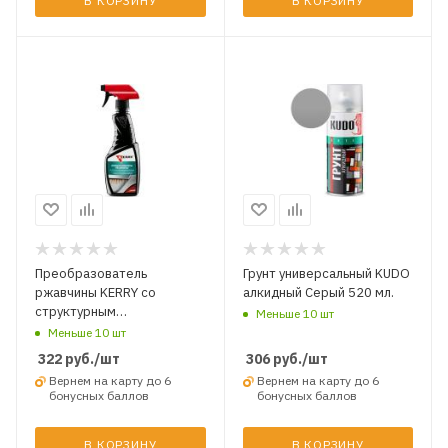
В КОРЗИНУ
В КОРЗИНУ
Преобразователь
Грунт универсальный KUDO
ржавчины KERRY со
алкидный Серый 520 мл.
структурным
Меньше 10 шт
модификатором 500 мл.
Меньше 10 шт
322
руб.
/шт
306
руб.
/шт
Вернем на карту до 6
Вернем на карту до 6
бонусных баллов
бонусных баллов
В КОРЗИНУ
В КОРЗИНУ