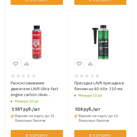
Раскоксовывание
Присадка LAVR присадка в
двигателя LAVR Ultra-fast
бензин на 40-60л. 310 мл.
engine carbon clean
Меньше 10 шт
NOVATOR 320 мл.
Меньше 10 шт
1 557
руб.
/шт
518
руб.
/шт
Вернем на карту до 31
Вернем на карту до 10
бонусных баллов
бонусных баллов
В КОРЗИНУ
В КОРЗИНУ