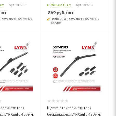
 шт
Арт.: XF550
Меньше 10 шт
Арт.: XF530
/шт
869
руб.
/шт
карту до 18 бонусных
Вернем на карту до 17 бонусных
баллов
клоочистителя
Щетка стеклоочистителя
ая LYNXauto 450 мм.
бескаркасная LYNXauto 430 мм.