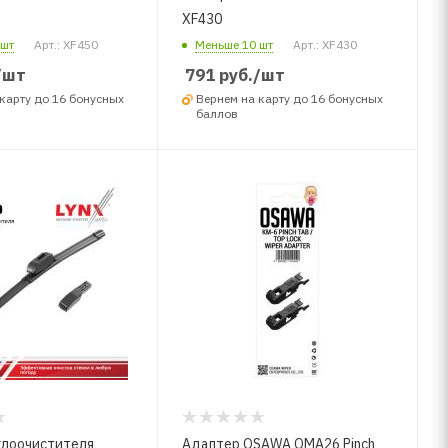
XF430
 шт
Арт.: XF450
Меньше 10 шт
Арт.: XF430
/шт
791
руб.
/шт
карту до 16 бонусных
Вернем на карту до 16 бонусных
баллов
клоочистителя
Адаптер OSAWA OMA26 Pinch