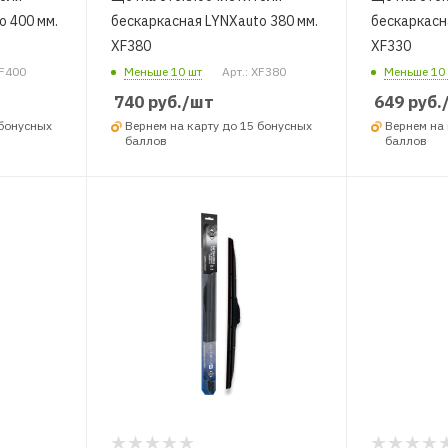
o 400 мм.
бескаркасная LYNXauto 380 мм.
бескаркасн
XF380
XF330
XF400
Меньше 10 шт
Арт.: XF380
Меньше 10
740
руб.
/шт
649
руб.
 бонусных
Вернем на карту до 15 бонусных
Вернем на 
баллов
баллов