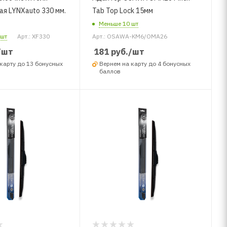
ая LYNXauto 330 мм.
Tab Top Lock 15мм
Меньше 10 шт
 шт
Арт.: XF330
Арт.: OSAWA-KM6/OMA26
/шт
181
руб.
/шт
карту до 13 бонусных
Вернем на карту до 4 бонусных
баллов