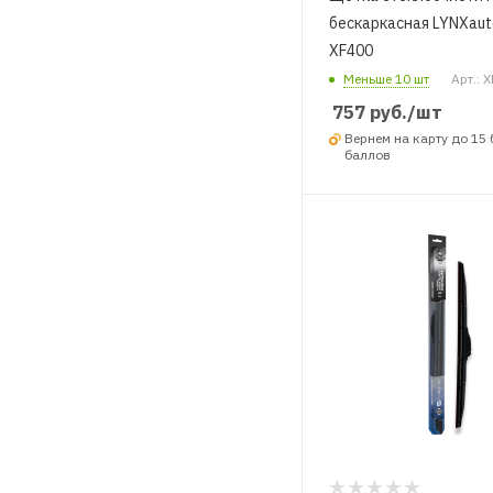
бескаркасная LYNXaut
XF400
Меньше 10 шт
Арт.: 
757
руб.
/шт
Вернем на карту до 15
баллов