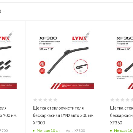
е)
еля
Щетка стеклоочистителя
Щетка сте
o 700 мм.
бескаркасная LYNXauto 300 мм.
бескаркасн
XF300
XF350
XF700
Меньше 10 шт
Арт.: XF300
Меньше 10