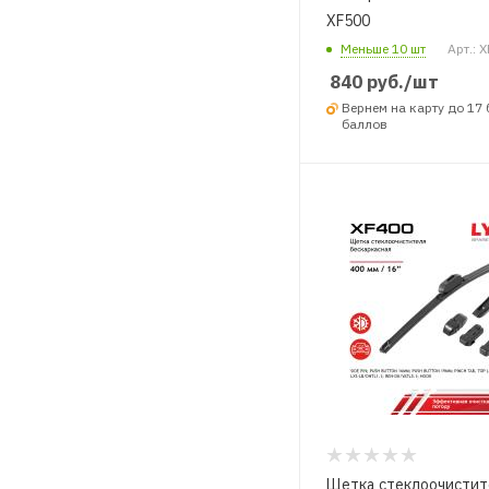
XF500
Меньше 10 шт
Арт.: 
840
руб.
/шт
Вернем на карту до 17
баллов
Щетка стеклоочистит