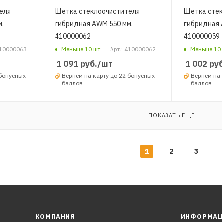
еля
Щетка стеклоочистителя
Щетка сте
м.
гибридная AWM 550 мм.
гибридная 
410000062
410000059
410000063
Меньше 10 шт
Арт.: 410000062
Меньше 10
1 091
руб.
/шт
1 002
руб
 бонусных
Вернем на карту до 22 бонусных
Вернем на 
баллов
баллов
ПОКАЗАТЬ ЕЩЕ
1
2
3
КОМПАНИЯ
ИНФОРМА