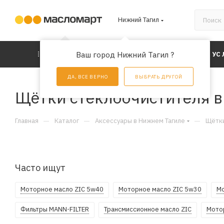
Нижний Тагил
КАТАЛОГ
Ваш город Нижний Тагил ?
АКЦИИ
УС
ДА, ВСЕ ВЕРНО
ВЫБРАТЬ ДРУГОЙ
Щётки стеклоочистителя 
—
—
—
Главная
Каталог
Аксессуары в Нижнем Тагиле
Щётки
Часто ищут
Моторное масло ZIC 5w40
Моторное масло ZIC 5w30
Мо
Фильтры MANN-FILTER
Трансмиссионное масло ZIC
Мото