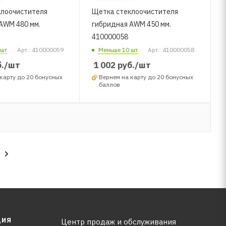
клоочистителя
Щетка стеклоочистителя
AWM 480 мм.
гибридная AWM 450 мм.
410000058
 шт
Арт.: 410000059
Меньше 10 шт
Арт.: 410000058
.
/шт
1 002
руб.
/шт
карту до 20 бонусных
Вернем на карту до 20 бонусных
баллов
ЦИЯ
Центр продаж и обслуживания