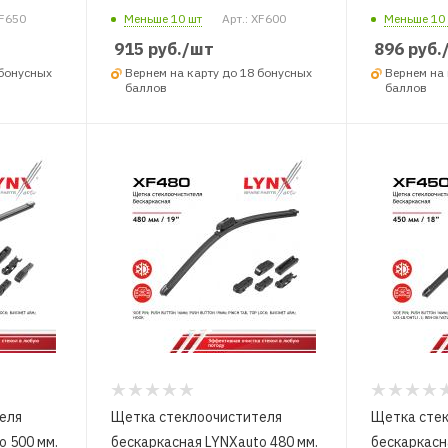
XF650
Меньше 10 шт
Арт.: XF600
Меньше 10
915
руб.
/шт
896
руб.
 бонусных
Вернем на карту до 18 бонусных
Вернем на 
баллов
баллов
еля
Щетка стеклоочистителя
Щетка сте
o 500 мм.
бескаркасная LYNXauto 480 мм.
бескаркасн