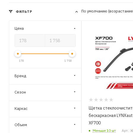
По умолчанию (возрастани
ФИЛЬТР
Цена
178
1 758
Бренд
Сезон
Щетка стеклоочистит
Каркас
бескаркасная LYNXaut
XF700
Объем
Меньше 10 шт
Арт.: 