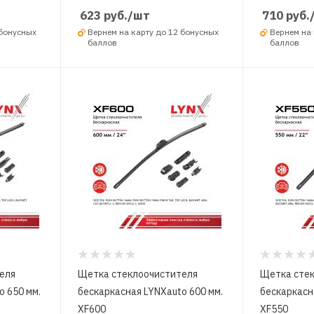
623
руб.
/шт
710
руб.
 бонусных
Вернем на карту до 12 бонусных
Вернем на 
баллов
баллов
еля
Щетка стеклоочистителя
Щетка сте
o 650 мм.
бескаркасная LYNXauto 600 мм.
бескаркасн
XF600
XF550