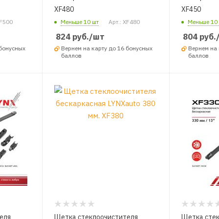
XF480
XF450
XF500
Меньше 10 шт
Арт.: XF480
Меньше 10
824
руб.
/шт
804
руб.
 бонусных
Вернем на карту до 16 бонусных
Вернем на 
баллов
баллов
еля
Щетка стеклоочистителя
Щетка сте