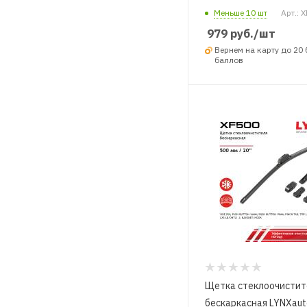
Меньше 10 шт
Арт.: 
979
руб.
/шт
Вернем на карту до 20
баллов
Щетка стеклоочистит
бескаркасная LYNXaut