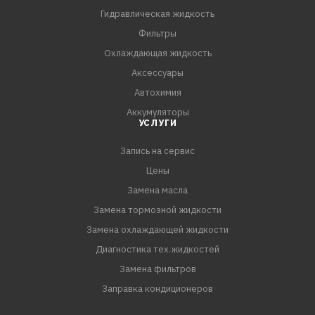
минимизации расхода средств на обслуживание старой
Гидравлическая жидкость
техники, эксплуатируемой при нормальных нагрузках
Фильтры
- Масло изготавливается на основе базовых масел
Охлаждающая жидкость
собственного производства с учетом реальных
Аксессуары
условий эксплуатации техники в российских условиях
Автохимия
- Полностью соответствует всем требованиям ГОСТ
Аккумуляторы
УСЛУГИ
Запись на сервис
Цены
Замена масла
Замена тормозной жидкости
Замена охлаждающей жидкости
Диагностика тех.жидкостей
Замена фильтров
Заправка кондиционеров