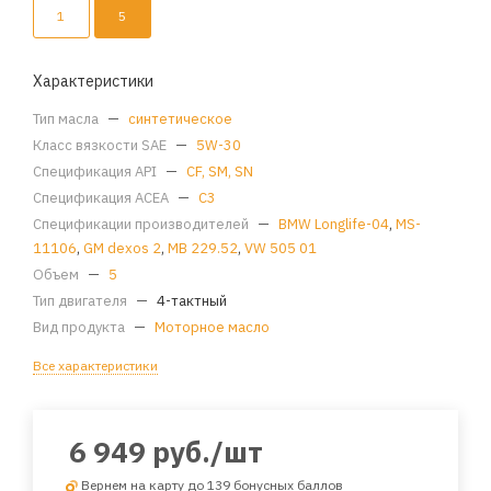
1
5
Характеристики
Тип масла
—
синтетическое
Класс вязкости SAE
—
5W-30
Спецификация API
—
CF, SM, SN
Спецификация ACEA
—
C3
Спецификации производителей
—
BMW Longlife-04
,
MS-
11106
,
GM dexos 2
,
MB 229.52
,
VW 505 01
Объем
—
5
Тип двигателя
—
4-тактный
Вид продукта
—
Моторное масло
Все характеристики
6 949
руб.
/шт
Вернем на карту до 139 бонусных баллов