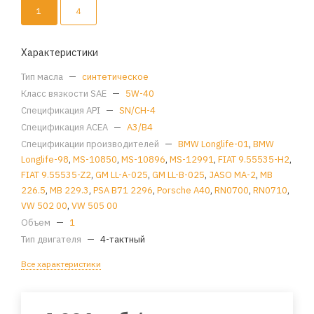
1
4
Характеристики
Тип масла
—
синтетическое
Класс вязкости SAE
—
5W-40
Спецификация API
—
SN/CH-4
Спецификация ACEA
—
A3/B4
Спецификации производителей
—
BMW Longlife-01
,
BMW
Longlife-98
,
MS-10850
,
MS-10896
,
MS-12991
,
FIAT 9.55535-H2
,
FIAT 9.55535-Z2
,
GM LL-A-025
,
GM LL-B-025
,
JASO MA-2
,
MB
226.5
,
MB 229.3
,
PSA B71 2296
,
Porsche A40
,
RN0700
,
RN0710
,
VW 502 00
,
VW 505 00
Объем
—
1
Тип двигателя
—
4-тактный
Все характеристики