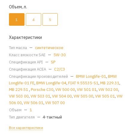
Объем, л.
1
4
5
Характеристики
Тип масла
—
синтетическое
Класс вязкости SAE
—
5W-30
Спецификация API
—
SP
Спецификация ACEA
—
C2/C3
Спецификации производителей
—
BMW Longlife-01
,
BMW
Longlife-01 FE
,
BMW Longlife-04
,
FIAT 9.55535-S1
,
MB 229.31
,
MB 229.51
,
Porsche C30
,
VW 500 00
,
VW 501 01
,
VW 502 00
,
VW 503 00
,
VW 503 01
,
VW 504 00
,
VW 505 00
,
VW 505 01
,
VW
506 00
,
VW 506 01
,
VW 507 00
Объем
—
1
Тип двигателя
—
4-тактный
Все характеристики