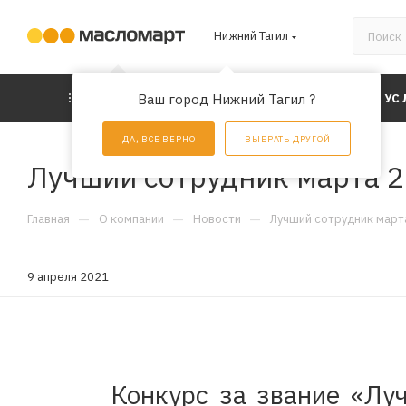
Нижний Тагил
КАТАЛОГ
Ваш город Нижний Тагил ?
АКЦИИ
УС
ДА, ВСЕ ВЕРНО
ВЫБРАТЬ ДРУГОЙ
Лучший сотрудник марта 
—
—
—
Главная
О компании
Новости
Лучший сотрудник март
9 апреля 2021
Конкурс за звание «Лу