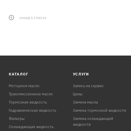
НАЗАД К СПИСКУ
КАТАЛОГ
УСЛУГИ
Моторное масло
Запись на сервис
Трансмиссионное масло
Цены
Тормозная жидкость
Замена масла
Гидравлическая жидкость
Замена тормозной жидкости
Фильтры
Замена охлаждающей
жидкости
Охлаждающая жидкость