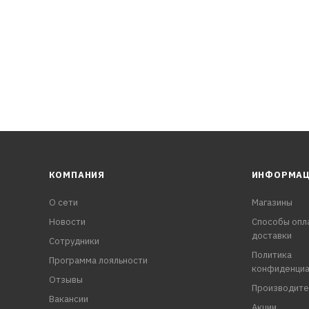
КОМПАНИЯ
ИНФОРМА
О сети
Магазины
Новости
Способы опл
доставки
Сотрудники
Политика
Программа лояльности
конфиденциа
Отзывы
Производите
Вакансии
Акции