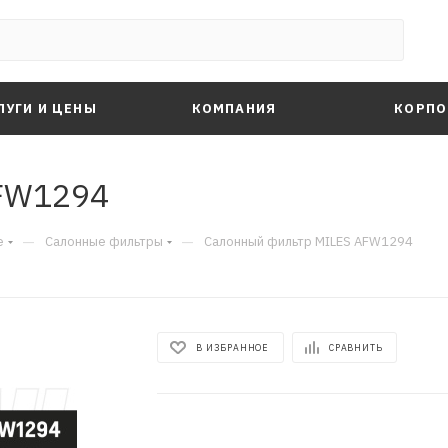
ЛУГИ И ЦЕНЫ
КОМПАНИЯ
КОРПО
FW1294
—
—
е
Салонные фильтры
Салонный фильтр MILES AFW1294
В ИЗБРАННОЕ
СРАВНИТЬ