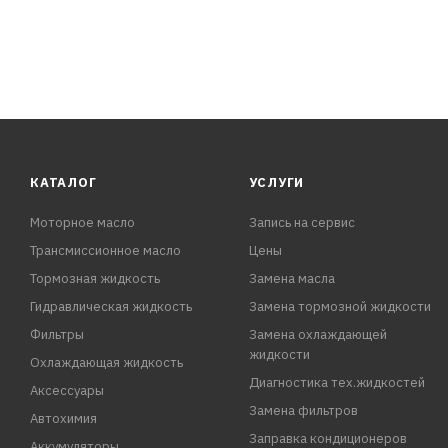
КАТАЛОГ
УСЛУГИ
Моторное масло
Запись на сервис
Трансмиссионное масло
Цены
Тормозная жидкость
Замена масла
Гидравлическая жидкость
Замена тормозной жидкости
Фильтры
Замена охлаждающей
жидкости
Охлаждающая жидкость
Диагностика тех.жидкостей
Аксессуары
Замена фильтров
Автохимия
Заправка кондиционеров
Аккумуляторы