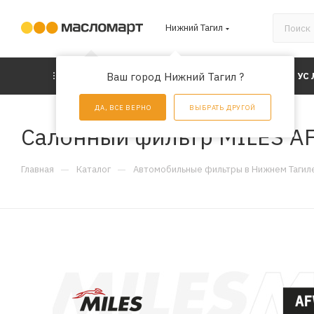
Нижний Тагил
КАТАЛОГ
Ваш город Нижний Тагил ?
АКЦИИ
УС
ДА, ВСЕ ВЕРНО
ВЫБРАТЬ ДРУГОЙ
Салонный фильтр MILES A
—
—
Главная
Каталог
Автомобильные фильтры в Нижнем Тагил