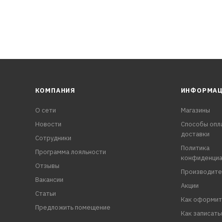
КОМПАНИЯ
ИНФОРМА
О сети
Магазины
Новости
Способы опл
доставки
Сотрудники
Политика
Программа лояльности
конфиденциа
Отзывы
Производите
Вакансии
Акции
Статьи
Как оформит
Предложить помещение
Как записать