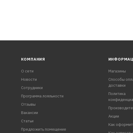
КОМПАНИЯ
ИНФОРМА
О сети
Магазины
Новости
Способы опл
доставки
Сотрудники
Политика
Программа лояльности
конфиденциа
Отзывы
Производите
Вакансии
Акции
Статьи
Как оформит
Предложить помещение
Как записать