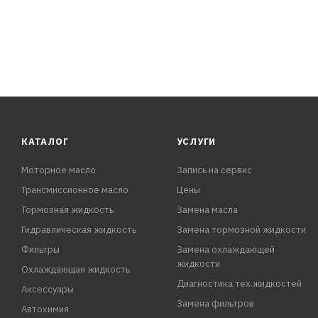
КАТАЛОГ
УСЛУГИ
Моторное масло
Запись на сервис
Трансмиссионное масло
Цены
Тормозная жидкость
Замена масла
Гидравлическая жидкость
Замена тормозной жидкости
Фильтры
Замена охлаждающей
жидкости
Охлаждающая жидкость
Диагностика тех.жидкостей
Аксессуары
Замена фильтров
Автохимия