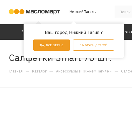
Нижний Тагил
КАТАЛОГ
Ваш город Нижний Тагил ?
АКЦИИ
УС
ДА, ВСЕ ВЕРНО
ВЫБРАТЬ ДРУГОЙ
Салфетки Smart 70 шт.
—
—
—
Главная
Каталог
Аксессуары в Нижнем Тагиле
Салфе