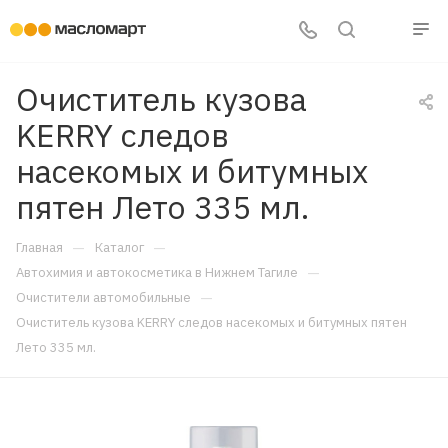
Очиститель кузова
KERRY следов
насекомых и битумных
пятен Лето 335 мл.
—
—
Главная
Каталог
—
Автохимия и автокосметика в Нижнем Тагиле
—
Очистители автомобильные
Очиститель кузова KERRY следов насекомых и битумных пятен
Лето 335 мл.