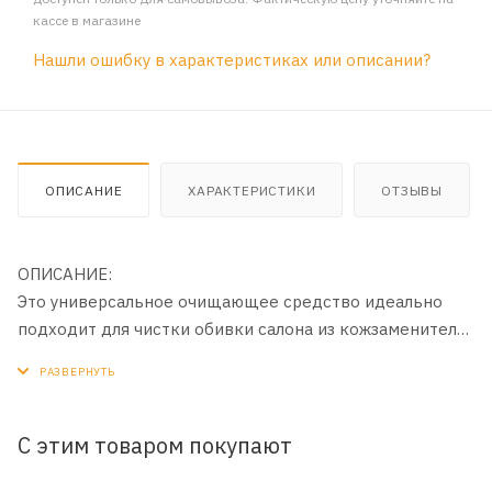
кассе в магазине
Нашли ошибку в характеристиках или описании?
ОПИСАНИЕ
ХАРАКТЕРИСТИКИ
ОТЗЫВЫ
ОПИСАНИЕ:
Это универсальное очищающее средство идеально
подходит для чистки обивки салона из кожзаменителя
и пластиковых поверхностей. Следы от наклеек,
остатки скотча или маркер — все это вы сможете
убрать легким движением руки. Profoam 2000 также
легко разлагает и удаляет пятна жира, прилипшую
С этим товаром покупают
техническую смазку, грязь вокруг частей двигателя и