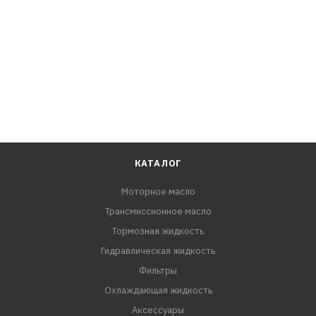
технических деталей, на автомобильных покрышках и
колесных дисках. Кроме этого, средство широко
используется в быту для очистки сантехники.
СПСОБ ПРИМЕНЕНИЯ:
1. Распылите средство на поверхность, требующую
очистки.
2. Через 30 секунд протрите обработанный участок
ветошью или тканевой салфеткой и промойте водой.
КАТАЛОГ
Моторное масло
Трансмиссионное масло
Тормозная жидкость
Гидравлическая жидкость
Фильтры
Охлаждающая жидкость
Аксессуары