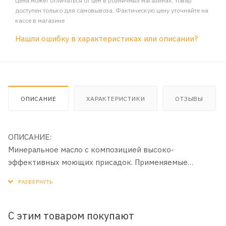
Цена может отличаться от цен в розничных магазинах. Товар
доступен только для самовывоза. Фактическую цену уточняйте на
кассе в магазине
Нашли ошибку в характеристиках или описании?
ОПИСАНИЕ
ХАРАКТЕРИСТИКИ
ОТЗЫВЫ
ОПИСАНИЕ:
Минеральное масло с композицией высоко-
эффективных моющих присадок. Применяемые
присадки обеспечивают высокие моющие,
антикоррозионные и противоизносные свойства.
ПРИМЕНЕНИЕ:
С этим товаром покупают
Предназначено для промывки систем смазки