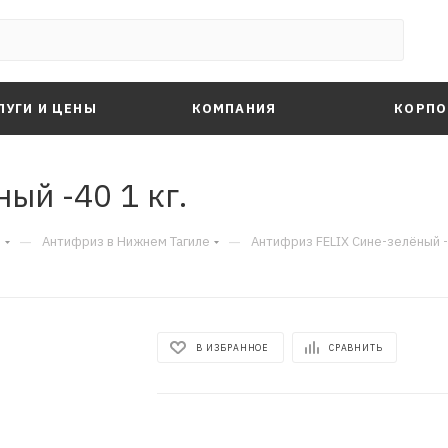
ЛУГИ И ЦЕНЫ
КОМПАНИЯ
КОРПО
ый -40 1 кг.
—
—
е
Антифриз в Нижнем Тагиле
Антифриз FELIX Сине-зелёный -4
В ИЗБРАННОЕ
СРАВНИТЬ