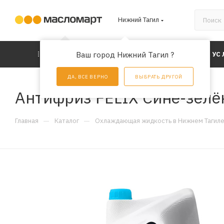
Нижний Тагил
КАТАЛОГ
Ваш город Нижний Тагил ?
АКЦИИ
УС
ДА, ВСЕ ВЕРНО
ВЫБРАТЬ ДРУГОЙ
Антифриз FELIX Сине-зелён
—
—
Главная
Каталог
Охлаждающая жидкость в Нижнем Тагил