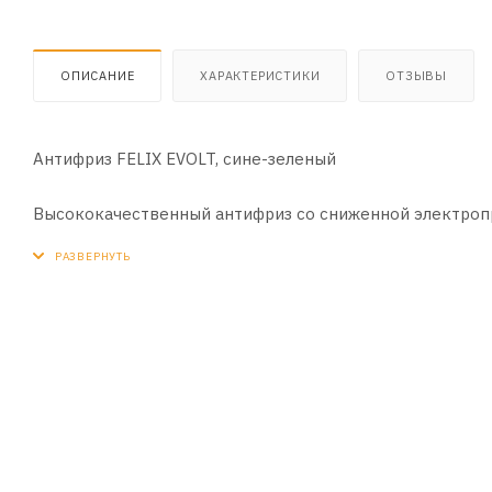
ОПИСАНИЕ
ХАРАКТЕРИСТИКИ
ОТЗЫВЫ
Антифриз FELIX EVOLT, сине-зеленый
Высококачественный антифриз со сниженной электроп
автомобилей с гибридной силовой установкой.
Обладает увеличенным ресурсом эксплуатации – 250 00
Обладает повышенной термостабильностью и теплопр
Обеспечивает быстрый прогрев двигателя при отрицат
Исключает возможность образования накипи и отложен