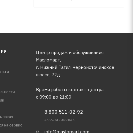
 D 3306,
ЦИЯ
Центр продаж и обслуживания
Масломарт,
г. Нижний Тагил, Черноисточинское
аты и
шоссе, 72д
Время работы контакт-центра
льности
с 09:00 до 21:00
ли
8 800 511-02-92
ь заказ
ЗАКАЗАТЬ ЗВОНОК
ся на сервис
info@maslomart.com