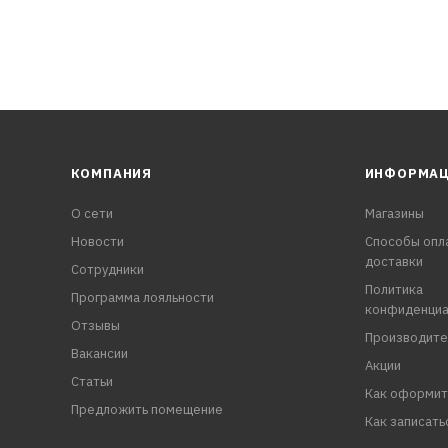
 1,5 раза;
, JAC, NISSAN, VW, CHERY и международным стандартам ASTM
КОМПАНИЯ
ИНФОРМА
О сети
Магазины
при температуре от -45 °С до +109 °С
Новости
Способы опл
доставки
Сотрудники
Политика
Программа лояльности
конфиденциа
Отзывы
Производите
Вакансии
Акции
Статьи
Как оформит
Предложить помещение
Как записать