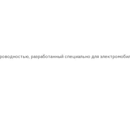
роводностью, разработанный специально для электромоби
0 км;
оводностью;
ельных температурах окружающего воздуха до -45°С;
ий;