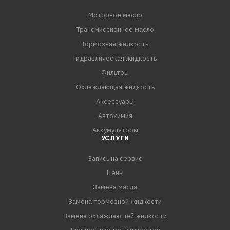
высокой степенью сжатия (GDI, TFSI и т.п.).
Моторное масло
Трансмиссионное масло
СПЕЦИФИКАЦИИ:
API SP
Тормозная жидкость
ILSAC GF-6
Гидравлическая жидкость
GM dexos1 Gen 2
Фильтры
Охлаждающая жидкость
Аксессуары
Автохимия
Аккумуляторы
УСЛУГИ
Запись на сервис
Цены
Замена масла
Замена тормозной жидкости
Замена охлаждающей жидкости