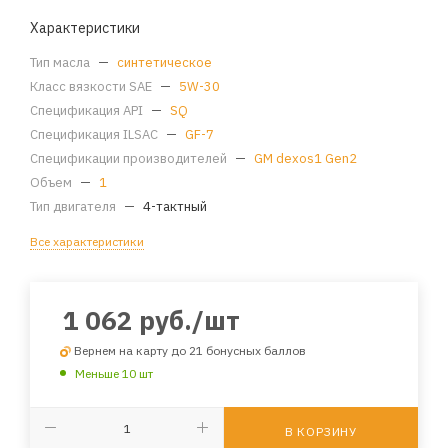
Характеристики
Тип масла
—
синтетическое
Класс вязкости SAE
—
5W-30
Спецификация API
—
SQ
Спецификация ILSAC
—
GF-7
Спецификации производителей
—
GM dexos1 Gen2
Объем
—
1
Тип двигателя
—
4-тактный
Все характеристики
1 062
руб.
/шт
Вернем на карту до 21 бонусных баллов
Меньше 10 шт
В КОРЗИНУ