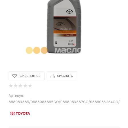
В ИЗБРАННОЕ
СРАВНИТЬ
Артикул:
888083885/0888083885GO/0888083887GO/0888083264GO/