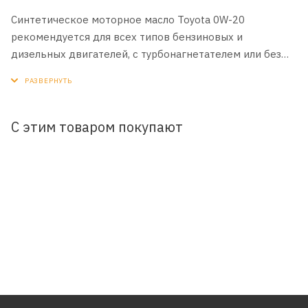
Синтетическое моторное масло Toyota 0W-20
рекомендуется для всех типов бензиновых и
дизельных двигателей, с турбонагнетателем или без
него. Благодаря высококачественным присадкам,
обеспечивает низкий расход топлива. Обладает
превосходной способностью запуска при низких
температурах.
С этим товаром покупают
Моторное масло соответствует не только
международным стандартам API (Американского
института нефти) и ACEA (Ассоциации европейских
автопроизводителей), но и строжайшим требованиям к
качеству и эксплуатационным характеристикам.