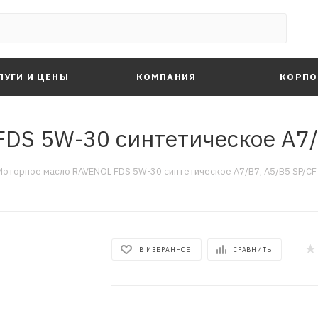
ЛУГИ И ЦЕНЫ
КОМПАНИЯ
КОРПО
S 5W-30 синтетическое A7/B
Моторное масло RAVENOL FDS 5W-30 синтетическое A7/B7, A5/B5 SP/CF 
В ИЗБРАННОЕ
СРАВНИТЬ