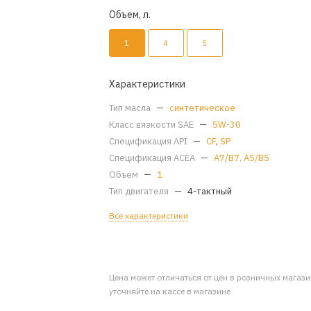
Объем, л.
1
4
5
Характеристики
Тип масла
—
синтетическое
Класс вязкости SAE
—
5W-30
Спецификация API
—
CF
,
SP
Спецификация ACEA
—
A7/B7, A5/B5
Объем
—
1
Тип двигателя
—
4-тактный
Все характеристики
Цена может отличаться от цен в розничных магаз
уточняйте на кассе в магазине