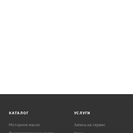
соотношения высоковязких и низковязких базовых ком
содержанием полимерного загустителя.
При этом применяется полимерный загуститель звездо
вязкости из-за деструкции (разрушения) полимерного 
отложения),
которые вызваны в дви
КАТАЛОГ
УСЛУГИ
Моторное масло
Запись на сервис