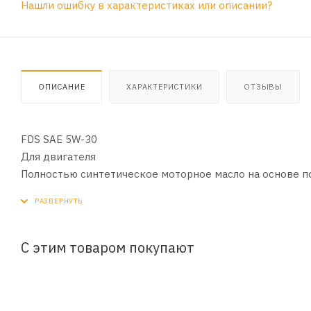
Нашли ошибку в характеристиках или описании?
ОПИСАНИЕ
ХАРАКТЕРИСТИКИ
ОТЗЫВЫ
FDS SAE 5W-30
Для двигателя
Полностью синтетическое моторное масло на основе п
USVO® и CleanSynto® для легковых бензиновых и дизел
RAVENOL FDS SAE 5W-30 – полностью синтетическое мо
применением технологий USVO® и CleanSynto® для легк
С этим товаром покупают
прямым впрыском топлива.
Благодаря технологии USVO® достигается максимальная 