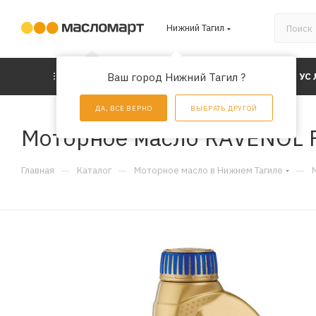
Нижний Тагил
КАТАЛОГ
Ваш город Нижний Тагил ?
АКЦИИ
УС
ДА, ВСЕ ВЕРНО
ВЫБРАТЬ ДРУГОЙ
Моторное масло RAVENOL FD
—
—
—
Главная
Каталог
Моторное масло в Нижнем Тагиле