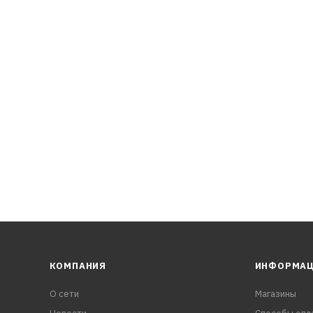
понентов RAVENOL производит это масло с рекордно низки
образной формы. Это приводит к отсутствию эффекта "прос
загустителя и минимизации депозитов (высокотемпературн
КОМПАНИЯ
ИНФОРМА
О сети
Магазины