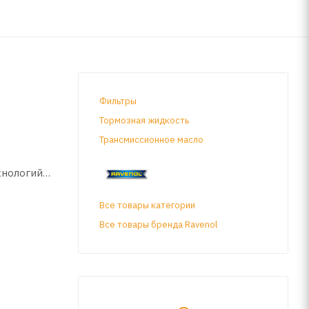
Фильтры
Тормозная жидкость
Трансмиссионное масло
хнологий
ива.
Все товары категории
ленное с
Все товары бренда Ravenol
а и
нного