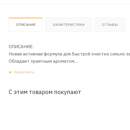
ОПИСАНИЕ
ХАРАКТЕРИСТИКИ
ОТЗЫВЫ
ОПИСАНИЕ:
Новая активная формула для быстрой очистки сильно заг
Обладает приятным ароматом.
ПРИМЕНЕНИЕ:
Поверните наконечник распылителя в рабочее положен
Для обработки поверхностей большой площади выбери
С этим товаром покупают
Для точечного нанесения положение STREAM.
Нанесите состав, нажимая на курок распылителя.
Протрите обрабатываемые поверхности салфеткой или 
После использования поверните наконечник распылите