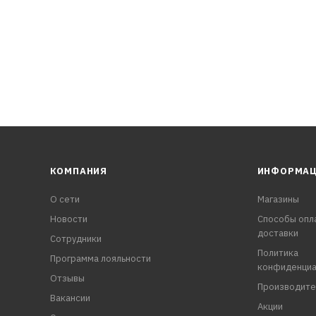
, грязе- и водоотталкивающие свойства.
КОМПАНИЯ
ИНФОРМА
О сети
Магазины
Новости
Способы опл
доставки
Сотрудники
Политика
Программа лояльности
конфиденциа
Отзывы
Производите
Вакансии
Акции