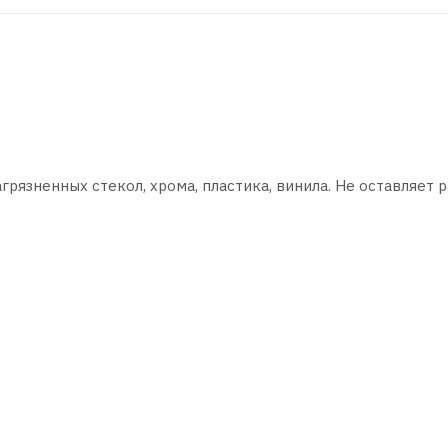
рязненных стекол, хрома, пластика, винила. Не оставляет 
ие.
те положение SPRAY.
чистой хлопковой тканью.
ля в положение OFF.