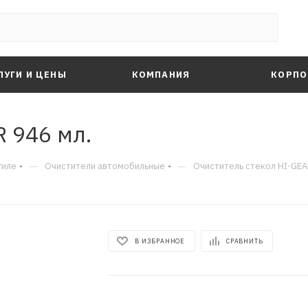
ЛУГИ И ЦЕНЫ
КОМПАНИЯ
КОРПО
 946 мл.
—
—
гиле
Очистители автомобильные
Очиститель стекол HI-GEA
В ИЗБРАННОЕ
СРАВНИТЬ