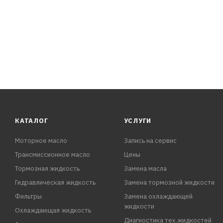
ПРЕИМУЩЕСТВА:
- Удаляет загрязнения качественно и эффективно.
- Придает обработанным поверхностям антистатические
- Не изменяет оптические свойства стекла.
КАТАЛОГ
УСЛУГИ
Моторное масло
Запись на сервис
Трансмиссионное масло
Цены
Тормозная жидкость
Замена масла
Гидравлическая жидкость
Замена тормозной жидкости
Фильтры
Замена охлаждающей
жидкости
Охлаждающая жидкость
Диагностика тех.жидкостей