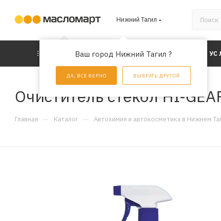
Нижний Тагил
КАТАЛОГ
Ваш город Нижний Тагил ?
АКЦИИ
УС
ДА, ВСЕ ВЕРНО
ВЫБРАТЬ ДРУГОЙ
Очиститель стекол HI-GEAR
—
—
Главная
Каталог
Автохимия и автокосметика в Нижнем Та